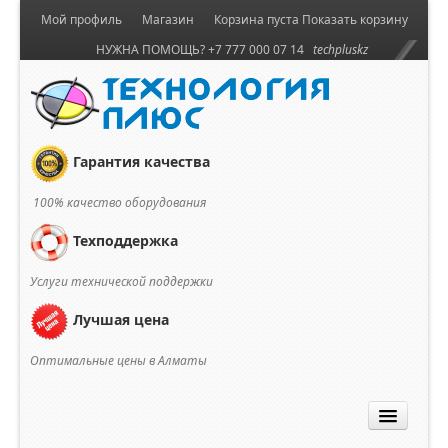
Мой профиль
Магазин
Корзина пуста
Показать корзину
НУЖНА ПОМОЩЬ? +7 777 000 07 14
techpluskz
Гарантия качества
100% качество оборудования
Техподдержка
Услуги технической поддержки
Лучшая цена
Оптимальные цены в Алматы