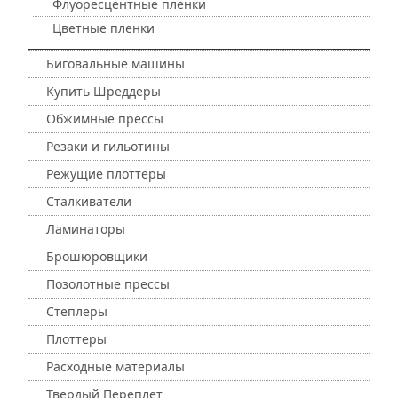
Флуоресцентные пленки
Цветные пленки
Биговальные машины
Купить Шреддеры
Обжимные прессы
Резаки и гильотины
Режущие плоттеры
Сталкиватели
Ламинаторы
Брошюровщики
Позолотные прессы
Степлеры
Плоттеры
Расходные материалы
Твердый Переплет