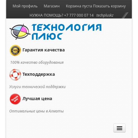
Мой профиль
Магазин
Корзина пуста
Показать корзину
НУЖНА ПОМОЩЬ? +7 777 000 07 14
techpluskz
Гарантия качества
100% качество оборудования
Техподдержка
Услуги технической поддержки
Лучшая цена
Оптимальные цены в Алматы