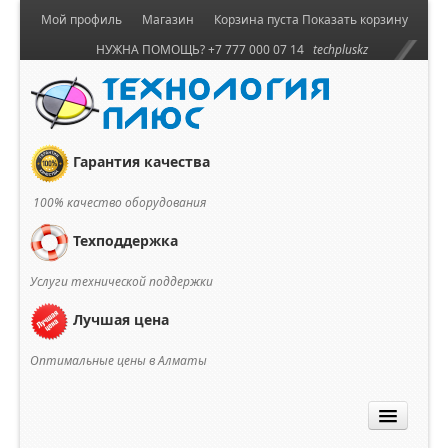
Мой профиль
Магазин
Корзина пуста
Показать корзину
НУЖНА ПОМОЩЬ? +7 777 000 07 14
techpluskz
Гарантия качества
100% качество оборудования
Техподдержка
Услуги технической поддержки
Лучшая цена
Оптимальные цены в Алматы