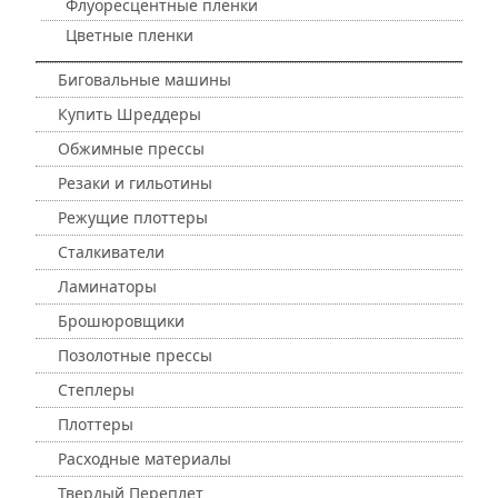
Флуоресцентные пленки
Цветные пленки
Биговальные машины
Купить Шреддеры
Обжимные прессы
Резаки и гильотины
Режущие плоттеры
Сталкиватели
Ламинаторы
Брошюровщики
Позолотные прессы
Степлеры
Плоттеры
Расходные материалы
Твердый Переплет