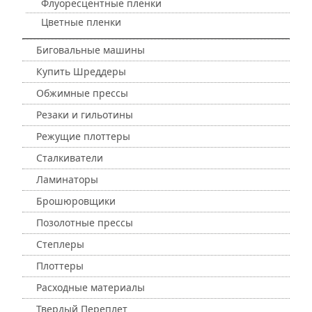
Флуоресцентные пленки
Цветные пленки
Биговальные машины
Купить Шреддеры
Обжимные прессы
Резаки и гильотины
Режущие плоттеры
Сталкиватели
Ламинаторы
Брошюровщики
Позолотные прессы
Степлеры
Плоттеры
Расходные материалы
Твердый Переплет