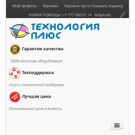
Мой профиль
Магазин
Корзина пуста
Показать корзину
НУЖНА ПОМОЩЬ? +7 777 000 07 14
techpluskz
Гарантия качества
100% качество оборудования
Техподдержка
Услуги технической поддержки
Лучшая цена
Оптимальные цены в Алматы