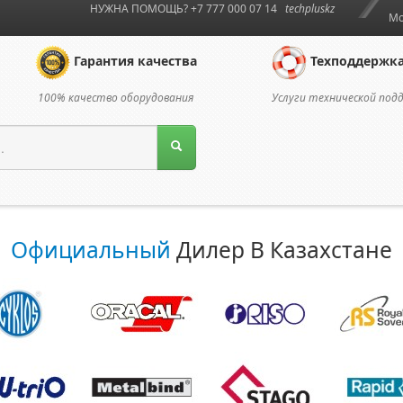
НУЖНА ПОМОЩЬ? +7 777 000 07 14
techpluskz
Мо
Гарантия качества
Техподдержк
100% качество оборудования
Услуги технической под
Официальный
Дилер В Казахстане