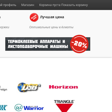
й профиль
Магазин
Корзина пуста
Показать корзину
а
Лучшая цена
держки
Оптимальные цены в Алматы