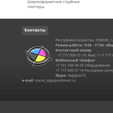
Широкоформатные струйные
плоттеры
Контакты
Республика Казахстан, 050009, г.
Режим работы: 9:00 - 17:00, обед
Контактный номер
+7 777 000 07 14; Факс:
7
+7 777 
Мобильный телефон
+7 701 788 96 00 Оборудование.
+7 777 000 07 14 Расходные мат
Skype
:
vagapov72
e-mail:
marat_vagapov@mail.ru