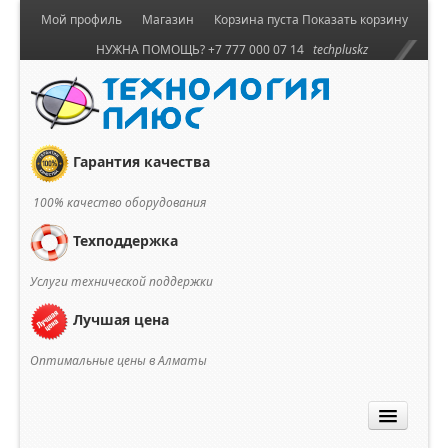
Мой профиль
Магазин
Корзина пуста
Показать корзину
НУЖНА ПОМОЩЬ? +7 777 000 07 14
techpluskz
Гарантия качества
100% качество оборудования
Техподдержка
Услуги технической поддержки
Лучшая цена
Оптимальные цены в Алматы