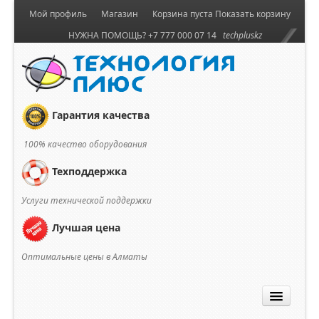
Мой профиль
Магазин
Корзина пуста
Показать корзину
НУЖНА ПОМОЩЬ? +7 777 000 07 14
techpluskz
Гарантия качества
100% качество оборудования
Техподдержка
Услуги технической поддержки
Лучшая цена
Оптимальные цены в Алматы