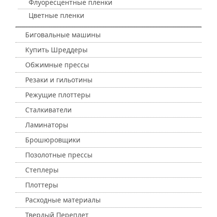
Флуоресцентные пленки
Цветные пленки
Биговальные машины
Купить Шреддеры
Обжимные прессы
Резаки и гильотины
Режущие плоттеры
Сталкиватели
Ламинаторы
Брошюровщики
Позолотные прессы
Степлеры
Плоттеры
Расходные материалы
Твердый Переплет