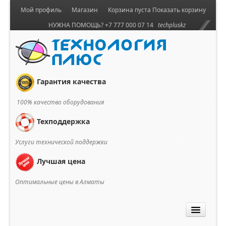
Мой профиль
Магазин
Корзина пуста
Показать корзину
НУЖНА ПОМОЩЬ? +7 777 000 07 14
techpluskz
Гарантия качества
100% качество оборудования
Техподдержка
Услуги технической поддержки
Лучшая цена
Оптимальные цены в Алматы