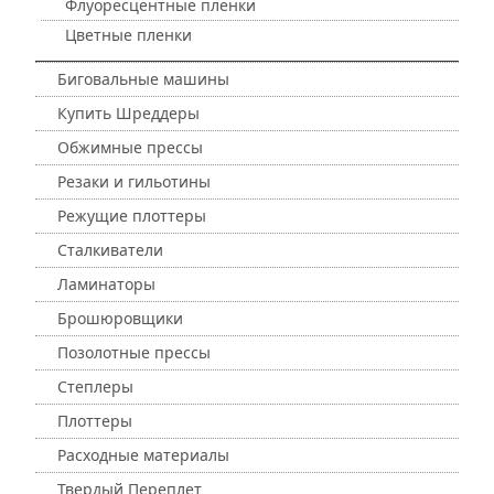
Флуоресцентные пленки
Цветные пленки
Биговальные машины
Купить Шреддеры
Обжимные прессы
Резаки и гильотины
Режущие плоттеры
Сталкиватели
Ламинаторы
Брошюровщики
Позолотные прессы
Степлеры
Плоттеры
Расходные материалы
Твердый Переплет