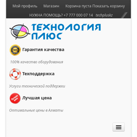
Мой профиль
Магазин
Корзина пуста
Показать корзину
НУЖНА ПОМОЩЬ? +7 777 000 07 14
techpluskz
Гарантия качества
100% качество оборудования
Техподдержка
Услуги технической поддержки
Лучшая цена
Оптимальные цены в Алматы