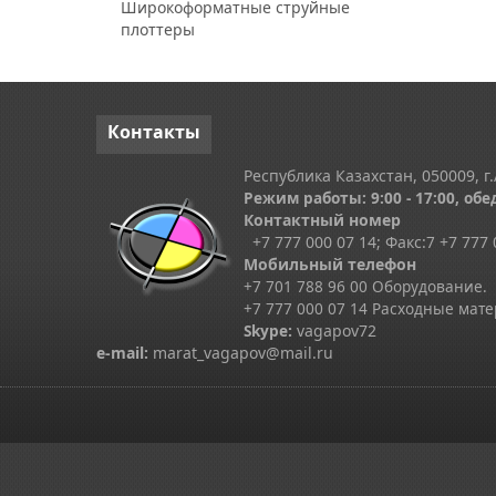
Широкоформатные струйные
плоттеры
Контакты
Республика Казахстан, 050009, г.
Режим работы: 9:00 - 17:00, обед
Контактный номер
+7 777 000 07 14; Факс:
7
+7 777 
Мобильный телефон
+7 701 788 96 00 Оборудование.
+7 777 000 07 14 Расходные мат
Skype
:
vagapov72
e-mail:
marat_vagapov@mail.ru