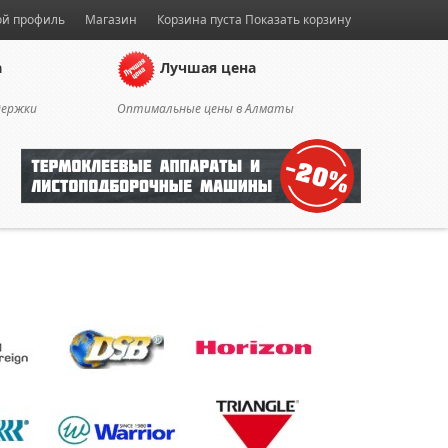
й профиль
Магазин
Корзина пуста
Показать корзину
а
Лучшая цена
держки
Оптимальные цены в Алматы