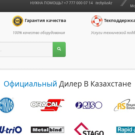
НУЖНА ПОМОЩЬ? +7 777 000 07 14
techpluskz
Мо
Гарантия качества
Техподдержк
100% качество оборудования
Услуги технической под
Официальный
Дилер В Казахстане