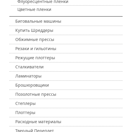
Флуоресцентные пленки
Цветные пленки
Биговальные машины
Купить Шреддеры
Обжимные прессы
Резаки и гильотины
Режущие плоттеры
Сталкиватели
Ламинаторы
Брошюровщики
Позолотные прессы
Степлеры
Плоттеры
Расходные материалы
Твердый Переплет