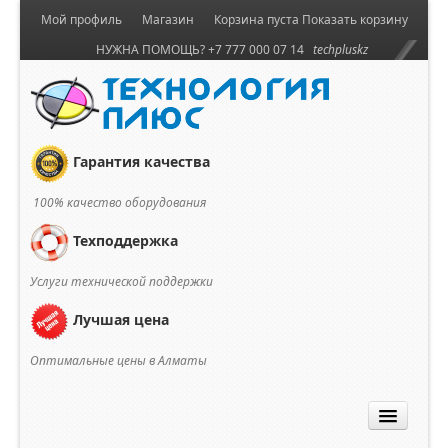
Мой профиль
Магазин
Корзина пуста
Показать корзину
НУЖНА ПОМОЩЬ? +7 777 000 07 14
techpluskz
Гарантия качества
100% качество оборудования
Техподдержка
Услуги технической поддержки
Лучшая цена
Оптимальные цены в Алматы