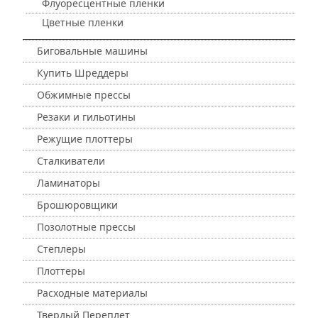
Флуоресцентные пленки
Цветные пленки
Биговальные машины
Купить Шреддеры
Обжимные прессы
Резаки и гильотины
Режущие плоттеры
Сталкиватели
Ламинаторы
Брошюровщики
Позолотные прессы
Степлеры
Плоттеры
Расходные материалы
Твердый Переплет