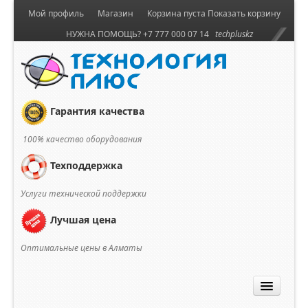
Мой профиль
Магазин
Корзина пуста
Показать корзину
НУЖНА ПОМОЩЬ? +7 777 000 07 14
techpluskz
Гарантия качества
100% качество оборудования
Техподдержка
Услуги технической поддержки
Лучшая цена
Оптимальные цены в Алматы