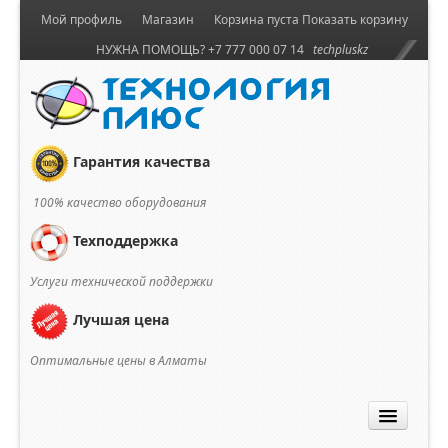
Мой профиль
Магазин
Корзина пуста
Показать корзину
НУЖНА ПОМОЩЬ? +7 777 000 07 14
techpluskz
Гарантия качества
100% качество оборудования
Техподдержка
Услуги технической поддержки
Лучшая цена
Оптимальные цены в Алматы