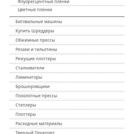
Флуоресцентные пленки
Цветные пленки
Биговальные машины
Купить Шреддеры
Обжимные прессы
Резаки и гильотины
Режущие плоттеры
Сталкиватели
Ламинаторы
Брошюровщики
Позолотные прессы
Степлеры
Плоттеры
Расходные материалы
Твердый Переплет