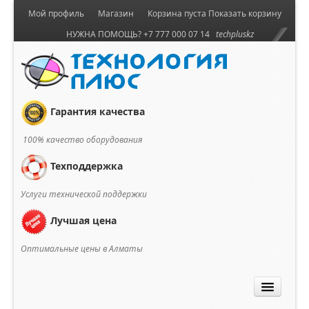
Мой профиль
Магазин
Корзина пуста
Показать корзину
НУЖНА ПОМОЩЬ? +7 777 000 07 14
techpluskz
Гарантия качества
100% качество оборудования
Техподдержка
Услуги технической поддержки
Лучшая цена
Оптимальные цены в Алматы