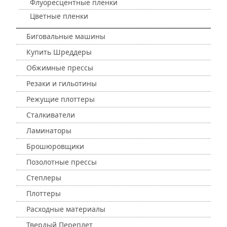
Флуоресцентные пленки
Цветные пленки
Биговальные машины
Купить Шреддеры
Обжимные прессы
Резаки и гильотины
Режущие плоттеры
Сталкиватели
Ламинаторы
Брошюровщики
Позолотные прессы
Степлеры
Плоттеры
Расходные материалы
Твердый Переплет