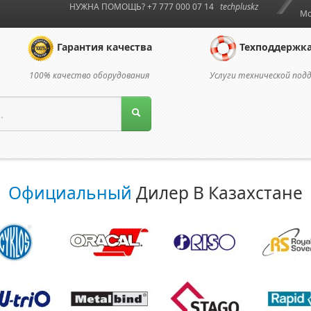
НУЖНА ПОМОЩЬ? +7 777 000 07 14
techpluskz
Мо
Гарантия качества
Техподдержк
100% качество оборудования
Услуги технической под
Официальный
Дилер В Казахстане