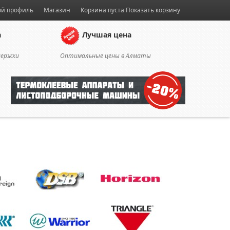
й профиль
Магазин
Корзина пуста
Показать корзину
а
Лучшая цена
держки
Оптимальные цены в Алматы