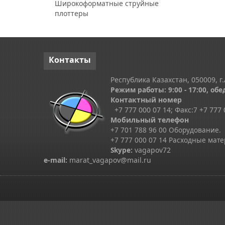
Широкоформатные струйные
плоттеры
Контакты
Республика Казахстан, 050009, г.
Режим работы: 9:00 - 17:00, обед
Контактный номер
+7 777 000 07 14; Факс:
7
+7 777 
Мобильный телефон
+7 701 788 96 00 Оборудование.
+7 777 000 07 14 Расходные мат
Skype
:
vagapov72
e-mail:
marat_vagapov@mail.ru