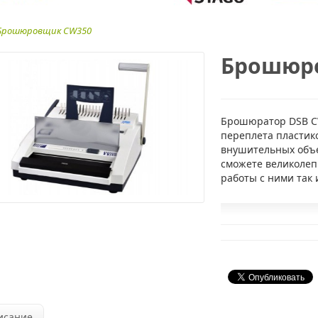
Брошюровщик CW350
Брошюр
Брошюратор DSB CW
переплета пластик
внушительных объ
сможете великолеп
работы с ними так 
исание