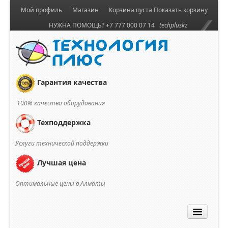
Мой профиль
Магазин
Корзина пуста
Показать корзину
НУЖНА ПОМОЩЬ? +7 777 000 07 14
techpluskz
Гарантия качества
100% качество оборудования
Техподдержка
Услуги технической поддержки
Лучшая цена
Оптимальные цены в Алматы