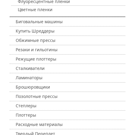
Флуоресцентные пленки
Цветные пленки
Биговальные машины
Купить Шреддеры
Обжимные прессы
Резаки и гильотины
Режущие плоттеры
Сталкиватели
Ламинаторы
Брошюровщики
Позолотные прессы
Степлеры
Плоттеры
Расходные материалы
Твердый Переплет