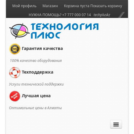
Мой профиль
Магазин
Корзина пуста
Показать корзину
НУЖНА ПОМОЩЬ? +7 777 000 07 14
techpluskz
Гарантия качества
100% качество оборудования
Техподдержка
Услуги технической поддержки
Лучшая цена
Оптимальные цены в Алматы