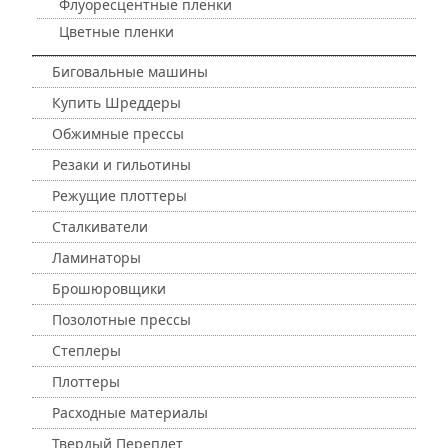
Флуоресцентные пленки
Цветные пленки
Биговальные машины
Купить Шреддеры
Обжимные прессы
Резаки и гильотины
Режущие плоттеры
Сталкиватели
Ламинаторы
Брошюровщики
Позолотные прессы
Степлеры
Плоттеры
Расходные материалы
Твердый Переплет