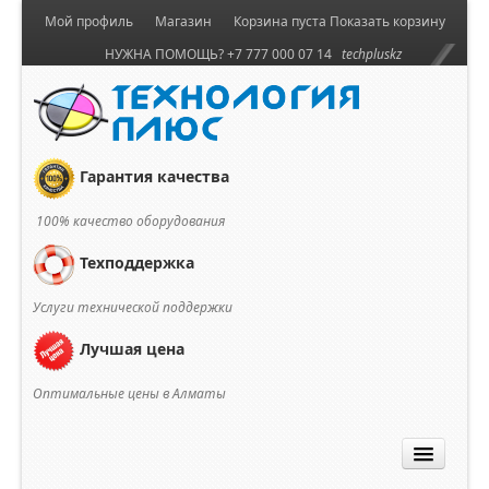
Мой профиль
Магазин
Корзина пуста
Показать корзину
НУЖНА ПОМОЩЬ? +7 777 000 07 14
techpluskz
Гарантия качества
100% качество оборудования
Техподдержка
Услуги технической поддержки
Лучшая цена
Оптимальные цены в Алматы