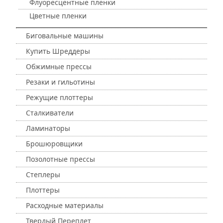
Флуоресцентные пленки
Цветные пленки
Биговальные машины
Купить Шреддеры
Обжимные прессы
Резаки и гильотины
Режущие плоттеры
Сталкиватели
Ламинаторы
Брошюровщики
Позолотные прессы
Степлеры
Плоттеры
Расходные материалы
Твердый Переплет