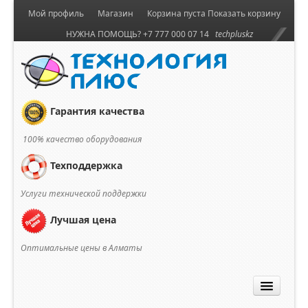
Мой профиль
Магазин
Корзина пуста
Показать корзину
НУЖНА ПОМОЩЬ? +7 777 000 07 14
techpluskz
Гарантия качества
100% качество оборудования
Техподдержка
Услуги технической поддержки
Лучшая цена
Оптимальные цены в Алматы