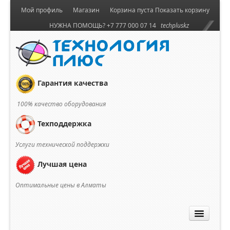
Мой профиль
Магазин
Корзина пуста
Показать корзину
НУЖНА ПОМОЩЬ? +7 777 000 07 14
techpluskz
Гарантия качества
100% качество оборудования
Техподдержка
Услуги технической поддержки
Лучшая цена
Оптимальные цены в Алматы