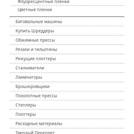
Флуоресцентные пленки
Цветные пленки
Биговальные машины
Купить Шреддеры
Обжимные прессы
Резаки и гильотины
Режущие плоттеры
Сталкиватели
Ламинаторы
Брошюровщики
Позолотные прессы
Степлеры
Плоттеры
Расходные материалы
Твердый Переплет