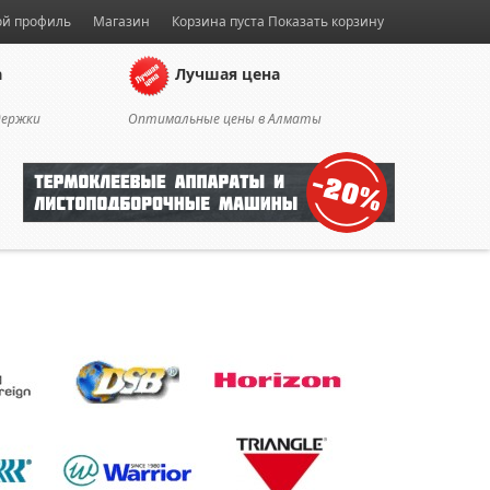
й профиль
Магазин
Корзина пуста
Показать корзину
а
Лучшая цена
держки
Оптимальные цены в Алматы