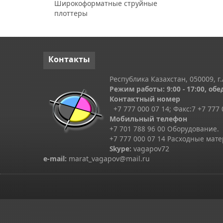
Широкоформатные струйные
плоттеры
Контакты
Республика Казахстан, 050009, г.
Режим работы: 9:00 - 17:00, обед
Контактный номер
+7 777 000 07 14; Факс:
7
+7 777 
Мобильный телефон
+7 701 788 96 00 Оборудование.
+7 777 000 07 14 Расходные мат
Skype
:
vagapov72
e-mail:
marat_vagapov@mail.ru