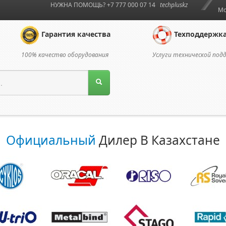
НУЖНА ПОМОЩЬ? +7 777 000 07 14
techpluskz
Мо
Гарантия качества
Техподдержк
100% качество оборудования
Услуги технической под
Официальный
Дилер В Казахстане