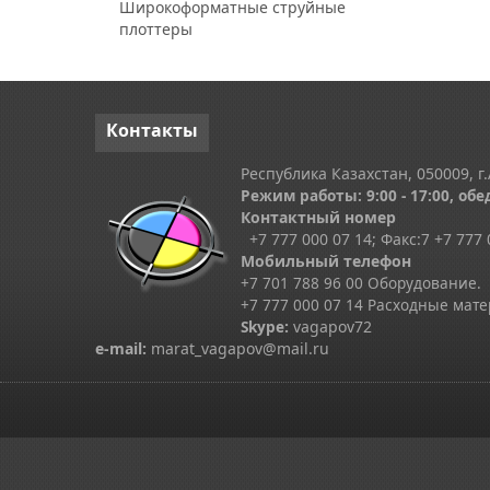
Широкоформатные струйные
плоттеры
Контакты
Республика Казахстан, 050009, г.
Режим работы: 9:00 - 17:00, обед
Контактный номер
+7 777 000 07 14; Факс:
7
+7 777 
Мобильный телефон
+7 701 788 96 00 Оборудование.
+7 777 000 07 14 Расходные мат
Skype
:
vagapov72
e-mail:
marat_vagapov@mail.ru