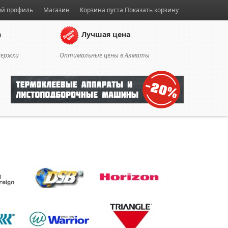
й профиль
Магазин
Корзина пуста
Показать корзину
а
Лучшая цена
держки
Оптимальные цены в Алматы