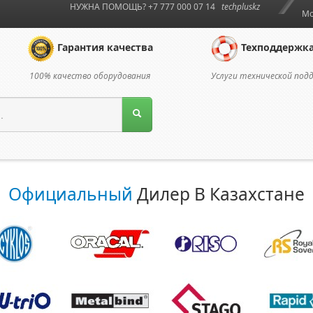
НУЖНА ПОМОЩЬ? +7 777 000 07 14
techpluskz
Мо
Гарантия качества
Техподдержк
100% качество оборудования
Услуги технической под
Официальный
Дилер В Казахстане