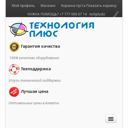
Мой профиль
Магазин
Корзина пуста
Показать корзину
НУЖНА ПОМОЩЬ? +7 777 000 07 14
techpluskz
Гарантия качества
100% качество оборудования
Техподдержка
Услуги технической поддержки
Лучшая цена
Оптимальные цены в Алматы