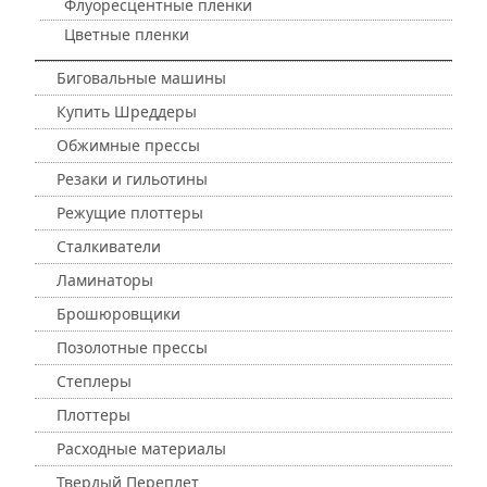
Флуоресцентные пленки
Цветные пленки
Биговальные машины
Купить Шреддеры
Обжимные прессы
Резаки и гильотины
Режущие плоттеры
Сталкиватели
Ламинаторы
Брошюровщики
Позолотные прессы
Степлеры
Плоттеры
Расходные материалы
Твердый Переплет