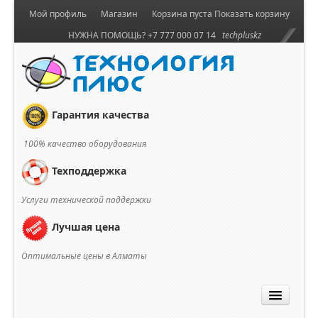
Мой профиль
Магазин
Корзина пуста
Показать корзину
НУЖНА ПОМОЩЬ? +7 777 000 07 14
techpluskz
Гарантия качества
100% качество оборудования
Техподдержка
Услуги технической поддержки
Лучшая цена
Оптимальные цены в Алматы