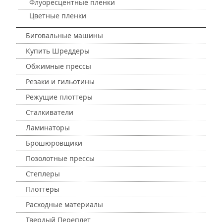
Флуоресцентные пленки
Цветные пленки
Биговальные машины
Купить Шреддеры
Обжимные прессы
Резаки и гильотины
Режущие плоттеры
Сталкиватели
Ламинаторы
Брошюровщики
Позолотные прессы
Степлеры
Плоттеры
Расходные материалы
Твердый Переплет