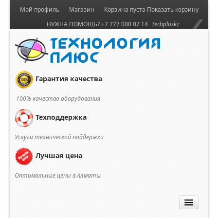
Мой профиль
Магазин
Корзина пуста
Показать корзину
НУЖНА ПОМОЩЬ? +7 777 000 07 14
techpluskz
Гарантия качества
100% качество оборудования
Техподдержка
Услуги технической поддержки
Лучшая цена
Оптимальные цены в Алматы