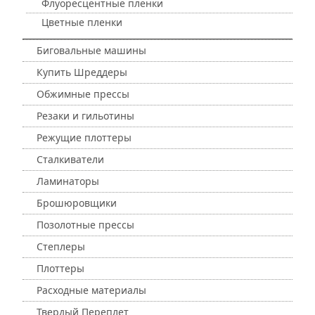
Флуоресцентные пленки
Цветные пленки
Биговальные машины
Купить Шреддеры
Обжимные прессы
Резаки и гильотины
Режущие плоттеры
Сталкиватели
Ламинаторы
Брошюровщики
Позолотные прессы
Степлеры
Плоттеры
Расходные материалы
Твердый Переплет