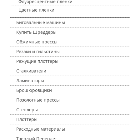
Флуоресцентные пленки
Цветные пленки
Биговальные машины
Купить Шреддеры
Обжимные прессы
Резаки и гильотины
Режущие плоттеры
Сталкиватели
Ламинаторы
Брошюровщики
Позолотные прессы
Степлеры
Плоттеры
Расходные материалы
Твердый Переплет