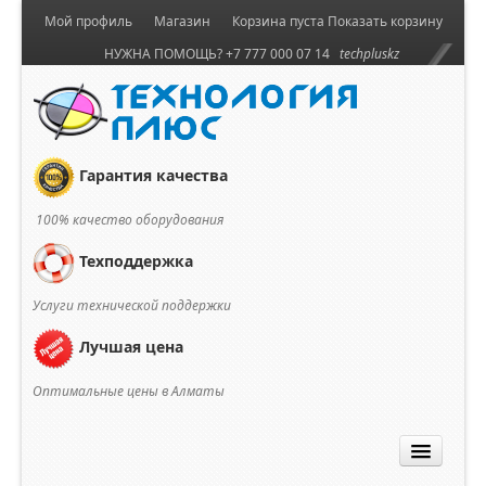
Мой профиль
Магазин
Корзина пуста
Показать корзину
НУЖНА ПОМОЩЬ? +7 777 000 07 14
techpluskz
Гарантия качества
100% качество оборудования
Техподдержка
Услуги технической поддержки
Лучшая цена
Оптимальные цены в Алматы