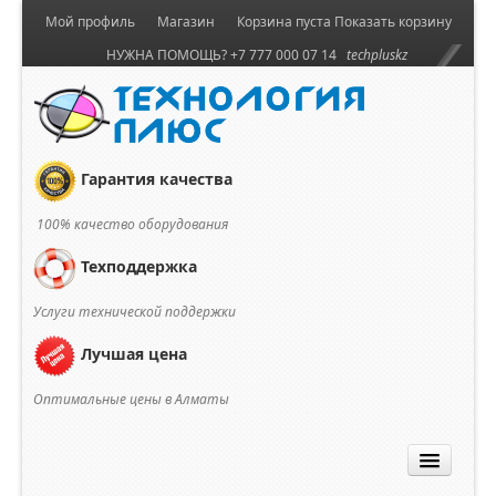
Мой профиль
Магазин
Корзина пуста
Показать корзину
НУЖНА ПОМОЩЬ? +7 777 000 07 14
techpluskz
Гарантия качества
100% качество оборудования
Техподдержка
Услуги технической поддержки
Лучшая цена
Оптимальные цены в Алматы