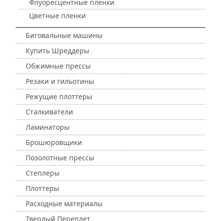
Флуоресцентные пленки
Цветные пленки
Биговальные машины
Купить Шреддеры
Обжимные прессы
Резаки и гильотины
Режущие плоттеры
Сталкиватели
Ламинаторы
Брошюровщики
Позолотные прессы
Степлеры
Плоттеры
Расходные материалы
Твердый Переплет