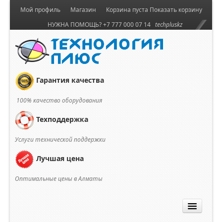
Мой профиль
Магазин
Корзина пуста
Показать корзину
НУЖНА ПОМОЩЬ? +7 777 000 07 14
techpluskz
Гарантия качества
100% качество оборудования
Техподдержка
Услуги технической поддержки
Лучшая цена
Оптимальные цены в Алматы