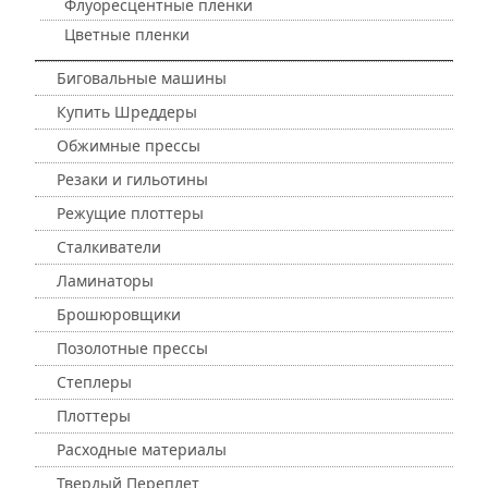
Флуоресцентные пленки
Цветные пленки
Биговальные машины
Купить Шреддеры
Обжимные прессы
Резаки и гильотины
Режущие плоттеры
Сталкиватели
Ламинаторы
Брошюровщики
Позолотные прессы
Степлеры
Плоттеры
Расходные материалы
Твердый Переплет