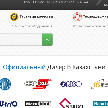
НУЖНА ПОМОЩЬ? +7 777 000 07 14
techpluskz
Мо
Гарантия качества
Техподдержк
100% качество оборудования
Услуги технической под
Официальный
Дилер В Казахстане