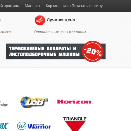
й профиль
Магазин
Корзина пуста
Показать корзину
а
Лучшая цена
держки
Оптимальные цены в Алматы