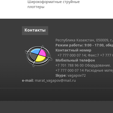
Широкоформатные струйные
плоттеры
Контакты
Республика Казахстан, 050009, г.
Режим работы: 9:00 - 17:00, обед
Контактный номер
+7 777 000 07 14; Факс:
7
+7 777 
Мобильный телефон
+7 701 788 96 00 Оборудование.
+7 777 000 07 14 Расходные мат
Skype
:
vagapov72
e-mail:
marat_vagapov@mail.ru