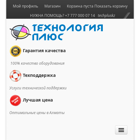
Мой профиль
Магазин
Корзина пуста
Показать корзину
НУЖНА ПОМОЩЬ? +7 777 000 07 14
techpluskz
Гарантия качества
100% качество оборудования
Техподдержка
Услуги технической поддержки
Лучшая цена
Оптимальные цены в Алматы