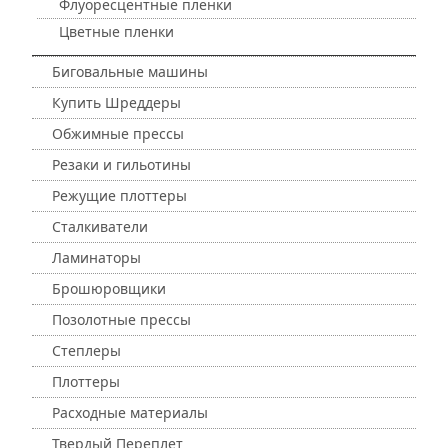
Флуоресцентные пленки
Цветные пленки
Биговальные машины
Купить Шреддеры
Обжимные прессы
Резаки и гильотины
Режущие плоттеры
Сталкиватели
Ламинаторы
Брошюровщики
Позолотные прессы
Степлеры
Плоттеры
Расходные материалы
Твердый Переплет