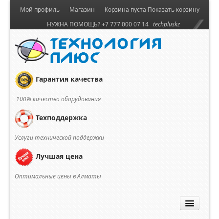
Мой профиль
Магазин
Корзина пуста
Показать корзину
НУЖНА ПОМОЩЬ? +7 777 000 07 14
techpluskz
Гарантия качества
100% качество оборудования
Техподдержка
Услуги технической поддержки
Лучшая цена
Оптимальные цены в Алматы