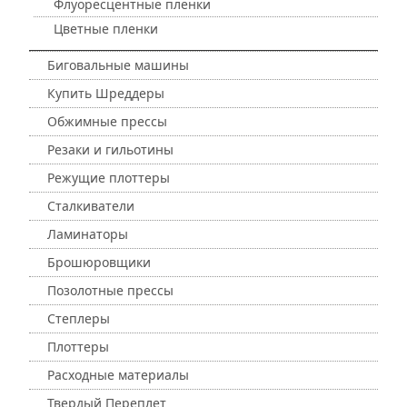
Флуоресцентные пленки
Цветные пленки
Биговальные машины
Купить Шреддеры
Обжимные прессы
Резаки и гильотины
Режущие плоттеры
Сталкиватели
Ламинаторы
Брошюровщики
Позолотные прессы
Степлеры
Плоттеры
Расходные материалы
Твердый Переплет