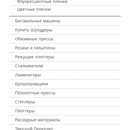
Флуоресцентные пленки
Цветные пленки
Биговальные машины
Купить Шреддеры
Обжимные прессы
Резаки и гильотины
Режущие плоттеры
Сталкиватели
Ламинаторы
Брошюровщики
Позолотные прессы
Степлеры
Плоттеры
Расходные материалы
Твердый Переплет