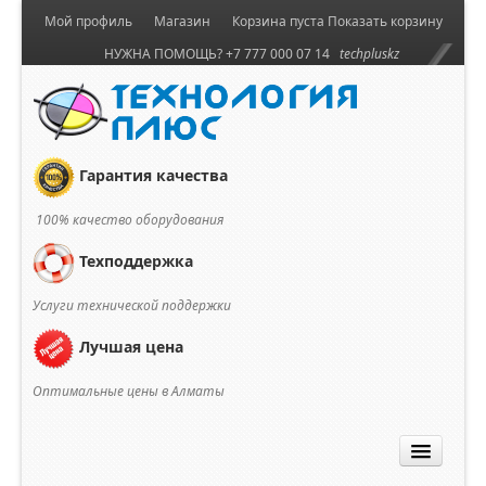
Мой профиль
Магазин
Корзина пуста
Показать корзину
НУЖНА ПОМОЩЬ? +7 777 000 07 14
techpluskz
Гарантия качества
100% качество оборудования
Техподдержка
Услуги технической поддержки
Лучшая цена
Оптимальные цены в Алматы