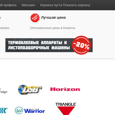
й профиль
Магазин
Корзина пуста
Показать корзину
а
Лучшая цена
держки
Оптимальные цены в Алматы