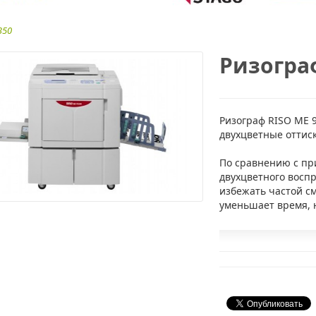
350
Ризогра
Ризограф RISO ME 
двухцветные оттиск
По сравнению с пр
двухцветного воспр
избежать частой см
уменьшает время, 