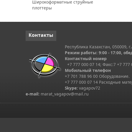
Широкоформатные струйные
плоттеры
Контакты
Республика Казахстан, 050009, г.
Режим работы: 9:00 - 17:00, обед
Контактный номер
+7 777 000 07 14; Факс:
7
+7 777 
Мобильный телефон
+7 701 788 96 00 Оборудование.
+7 777 000 07 14 Расходные мат
Skype
:
vagapov72
e-mail:
marat_vagapov@mail.ru