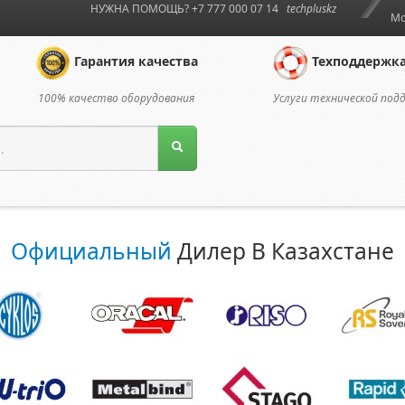
НУЖНА ПОМОЩЬ? +7 777 000 07 14
techpluskz
Мо
Гарантия качества
Техподдержк
100% качество оборудования
Услуги технической под
Официальный
Дилер В Казахстане