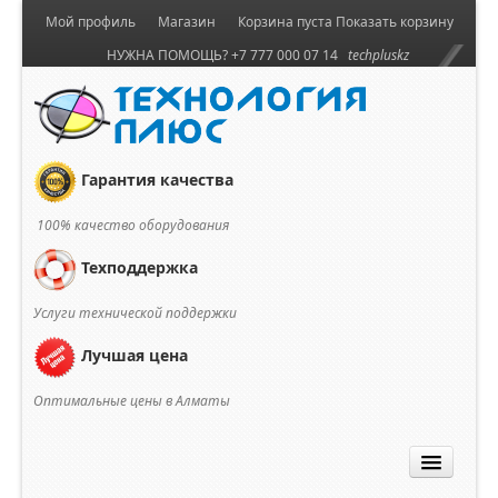
Мой профиль
Магазин
Корзина пуста
Показать корзину
НУЖНА ПОМОЩЬ? +7 777 000 07 14
techpluskz
Гарантия качества
100% качество оборудования
Техподдержка
Услуги технической поддержки
Лучшая цена
Оптимальные цены в Алматы