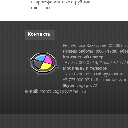
Широкоформатные струйные
плоттеры
Контакты
Республика Казахстан, 050009, г.
Режим работы: 9:00 - 17:00, обед
Контактный номер
+7 777 000 07 14; Факс:
7
+7 777 
Мобильный телефон
+7 701 788 96 00 Оборудование.
+7 777 000 07 14 Расходные мат
Skype
:
vagapov72
e-mail:
marat_vagapov@mail.ru