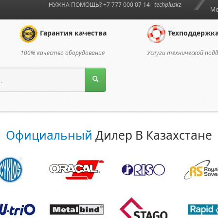
НУЖНА ПОМОЩЬ? +7 777 000 07 14
techpluskz
Мо
Гарантия качества
Техподдержк
100% качество оборудования
Услуги технической под
Официальный
Дилер В Казахстане