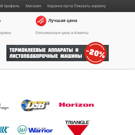
й профиль
Магазин
Корзина пуста
Показать корзину
а
Лучшая цена
держки
Оптимальные цены в Алматы