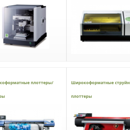
коформатные плоттеры/
Широкоформатные струй
ры
плоттеры