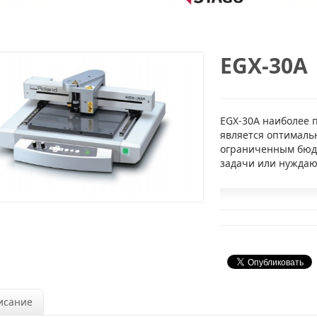
EGX-30A
EGX-30A наиболее 
является оптималь
ограниченным бюд
задачи или нуждаю
исание