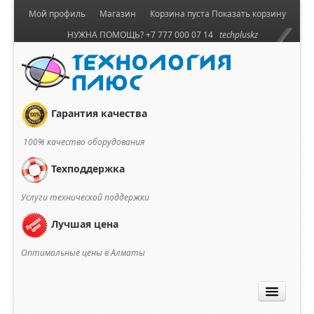
Мой профиль
Магазин
Корзина пуста
Показать корзину
НУЖНА ПОМОЩЬ? +7 777 000 07 14
techpluskz
Гарантия качества
100% качество оборудования
Техподдержка
Услуги технической поддержки
Лучшая цена
Оптимальные цены в Алматы