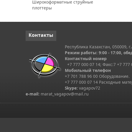
Широкоформатные струйные
плоттеры
Контакты
Республика Казахстан, 050009, г.
Режим работы: 9:00 - 17:00, обед
Контактный номер
+7 777 000 07 14; Факс:
7
+7 777 
Мобильный телефон
+7 701 788 96 00 Оборудование.
+7 777 000 07 14 Расходные мат
Skype
:
vagapov72
e-mail:
marat_vagapov@mail.ru