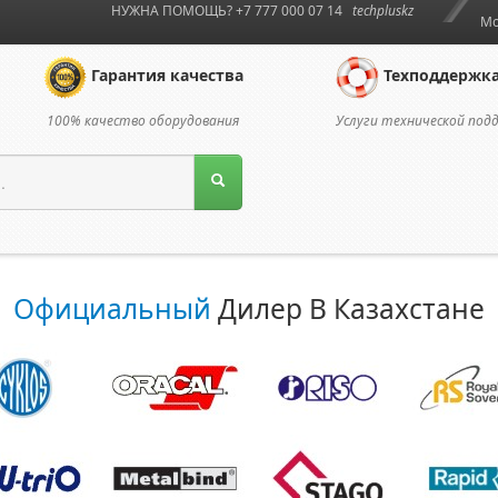
НУЖНА ПОМОЩЬ? +7 777 000 07 14
techpluskz
Мо
Гарантия качества
Техподдержк
100% качество оборудования
Услуги технической под
Официальный
Дилер В Казахстане