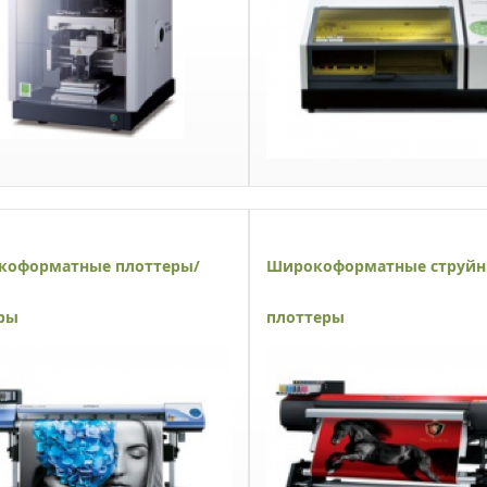
коформатные плоттеры/
Широкоформатные струй
ры
плоттеры