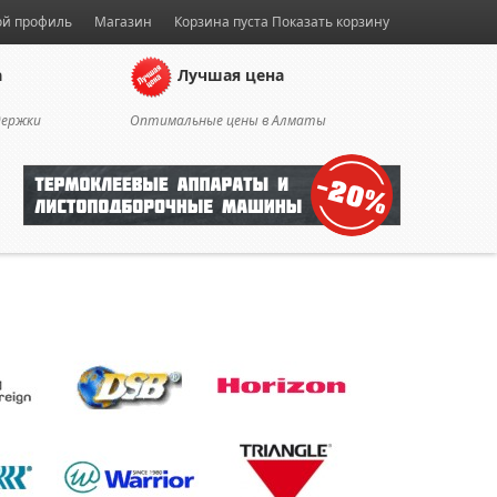
й профиль
Магазин
Корзина пуста
Показать корзину
а
Лучшая цена
держки
Оптимальные цены в Алматы