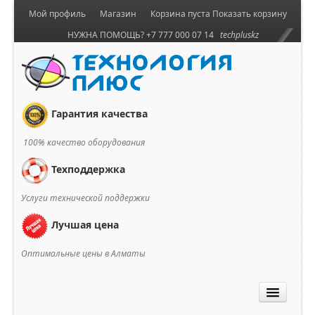
Мой профиль
Магазин
Корзина пуста
Показать корзину
НУЖНА ПОМОЩЬ? +7 777 000 07 14
techpluskz
Гарантия качества
100% качество оборудования
Техподдержка
Услуги технической поддержки
Лучшая цена
Оптимальные цены в Алматы