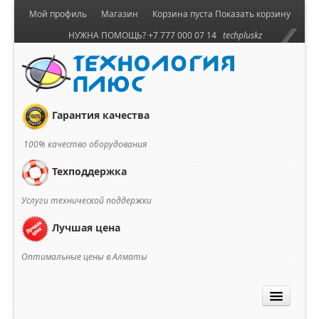
Мой профиль
Магазин
Корзина пуста
Показать корзину
НУЖНА ПОМОЩЬ? +7 777 000 07 14
techpluskz
Гарантия качества
100% качество оборудования
Техподдержка
Услуги технической поддержки
Лучшая цена
Оптимальные цены в Алматы