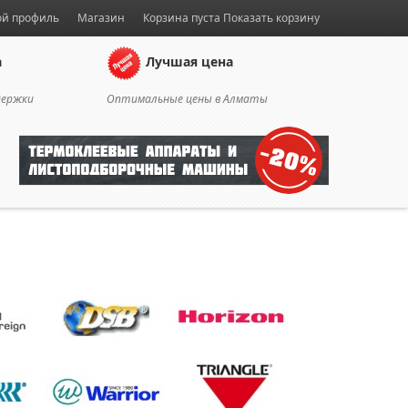
й профиль
Магазин
Корзина пуста
Показать корзину
а
Лучшая цена
держки
Оптимальные цены в Алматы