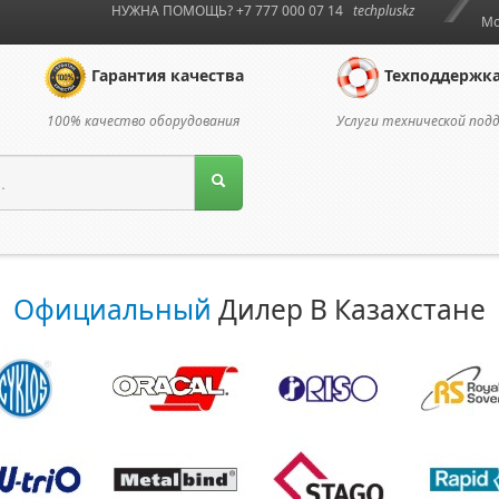
НУЖНА ПОМОЩЬ? +7 777 000 07 14
techpluskz
Мо
Гарантия качества
Техподдержк
100% качество оборудования
Услуги технической под
Официальный
Дилер В Казахстане