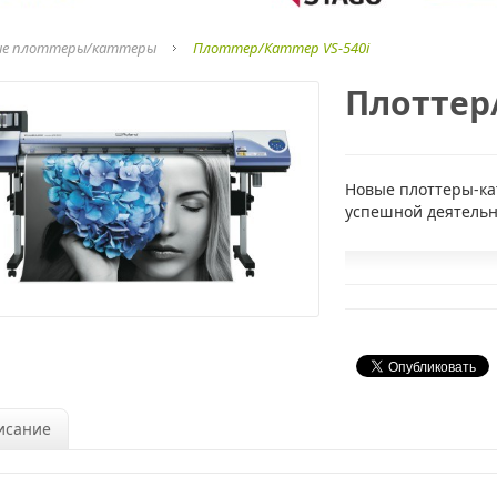
е плоттеры/каттеры
Плоттер/Каттер VS-540i
Плоттер/
Новые плоттеры-ка
успешной деятельн
исание