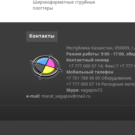
Широкоформатные струйные
плоттеры
Контакты
Республика Казахстан, 050009, г.
Режим работы: 9:00 - 17:00, обед
Контактный номер
+7 777 000 07 14; Факс:
7
+7 777 
Мобильный телефон
+7 701 788 96 00 Оборудование.
+7 777 000 07 14 Расходные мат
Skype
:
vagapov72
e-mail:
marat_vagapov@mail.ru