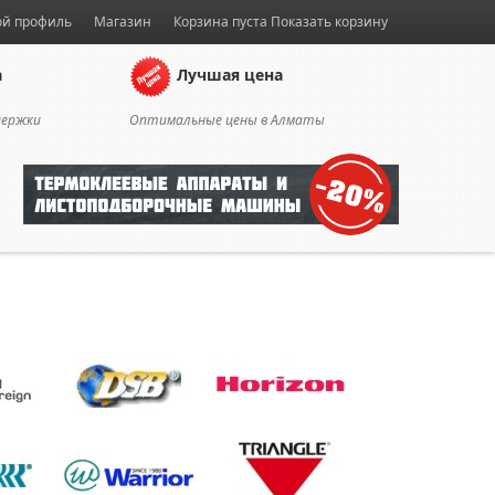
й профиль
Магазин
Корзина пуста
Показать корзину
а
Лучшая цена
держки
Оптимальные цены в Алматы