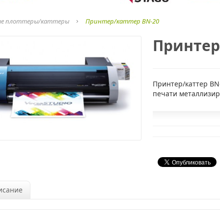
е плоттеры/каттеры
Принтер/каттер BN-20
Принтер
Принтер/каттер BN-
печати металлизир
исание