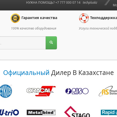
НУЖНА ПОМОЩЬ? +7 777 000 07 14
techpluskz
Мо
Гарантия качества
Техподдержк
100% качество оборудования
Услуги технической под
Официальный
Дилер В Казахстане