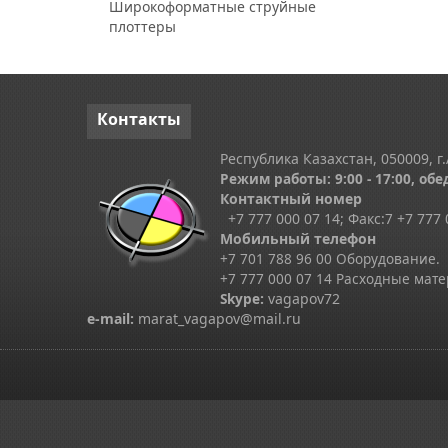
Широкоформатные струйные
плоттеры
Контакты
Республика Казахстан, 050009, г.
Режим работы: 9:00 - 17:00, обед
Контактный номер
+7 777 000 07 14; Факс:
7
+7 777 
Мобильный телефон
+7 701 788 96 00 Оборудование.
+7 777 000 07 14 Расходные мат
Skype
:
vagapov72
e-mail:
marat_vagapov@mail.ru