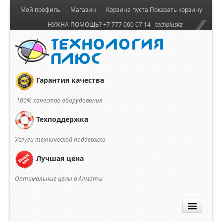
Мой профиль
Магазин
Корзина пуста
Показать корзину
НУЖНА ПОМОЩЬ? +7 777 000 07 14
techpluskz
Гарантия качества
100% качество оборудования
Техподдержка
Услуги технической поддержки
Лучшая цена
Оптимальные цены в Алматы