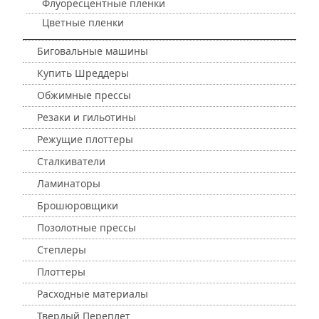
Флуоресцентные пленки
Цветные пленки
Биговальные машины
Купить Шреддеры
Обжимные прессы
Резаки и гильотины
Режущие плоттеры
Сталкиватели
Ламинаторы
Брошюровщики
Позолотные прессы
Степлеры
Плоттеры
Расходные материалы
Твердый Переплет