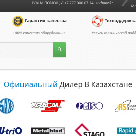
НУЖНА ПОМОЩЬ? +7 777 000 07 14
techpluskz
Мо
Гарантия качества
Техподдержк
100% качество оборудования
Услуги технической под
Официальный
Дилер В Казахстане