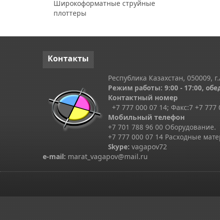
Широкоформатные струйные
плоттеры
Контакты
Республика Казахстан, 050009, г.
Режим работы: 9:00 - 17:00, обед
Контактный номер
+7 777 000 07 14; Факс:
7
+7 777 
Мобильный телефон
+7 701 788 96 00 Оборудование.
+7 777 000 07 14 Расходные мат
Skype
:
vagapov72
e-mail:
marat_vagapov@mail.ru