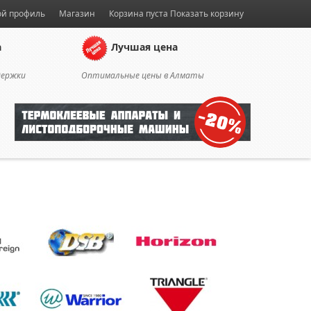
й профиль
Магазин
Корзина пуста
Показать корзину
а
Лучшая цена
держки
Оптимальные цены в Алматы