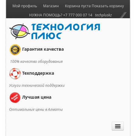
Мой профиль
Магазин
Корзина пуста
Показать корзину
НУЖНА ПОМОЩЬ? +7 777 000 07 14
techpluskz
Гарантия качества
100% качество оборудования
Техподдержка
Услуги технической поддержки
Лучшая цена
Оптимальные цены в Алматы