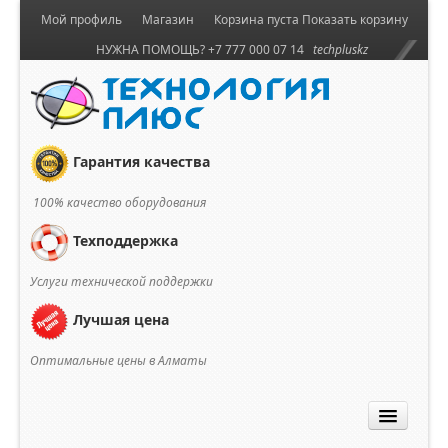
Мой профиль
Магазин
Корзина пуста
Показать корзину
НУЖНА ПОМОЩЬ? +7 777 000 07 14
techpluskz
Гарантия качества
100% качество оборудования
Техподдержка
Услуги технической поддержки
Лучшая цена
Оптимальные цены в Алматы