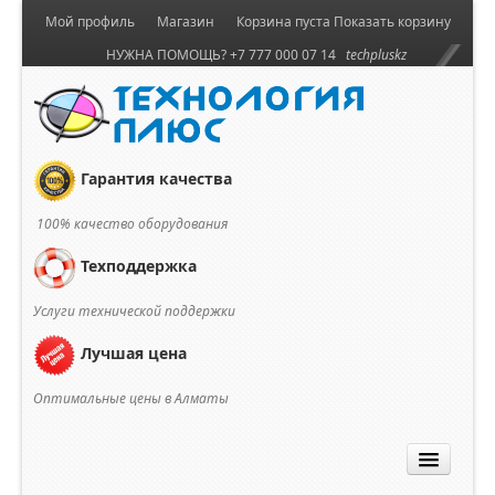
Мой профиль
Магазин
Корзина пуста
Показать корзину
НУЖНА ПОМОЩЬ? +7 777 000 07 14
techpluskz
Гарантия качества
100% качество оборудования
Техподдержка
Услуги технической поддержки
Лучшая цена
Оптимальные цены в Алматы