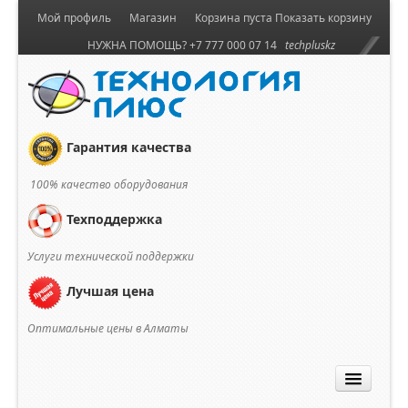
Мой профиль
Магазин
Корзина пуста
Показать корзину
НУЖНА ПОМОЩЬ? +7 777 000 07 14
techpluskz
Гарантия качества
100% качество оборудования
Техподдержка
Услуги технической поддержки
Лучшая цена
Оптимальные цены в Алматы