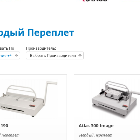
рдый Переплет
вать По
Производитель:
ние +/-
Выбрать Производителя
 190
Atlas 300 Image
й Переплет
Твердый Переплет