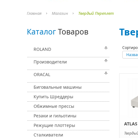
Главная
Магазин
Твердый Переплет
Тве
Каталог
Товаров
Сортиро
ROLAND
Назва
Производители
ORACAL
Биговальные машины
Купить Шреддеры
Обжимные прессы
Резаки и гильотины
ATLAS
Режущие плоттеры
Тверды
Сталкиватели