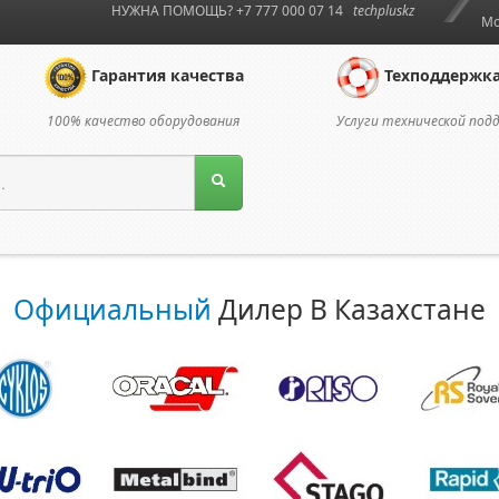
НУЖНА ПОМОЩЬ? +7 777 000 07 14
techpluskz
Мо
Гарантия качества
Техподдержк
100% качество оборудования
Услуги технической под
Официальный
Дилер В Казахстане