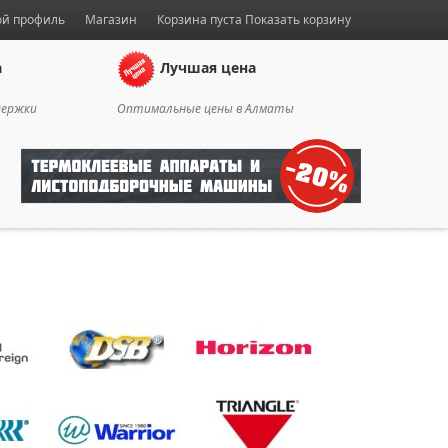
й профиль
Магазин
Корзина пуста
Показать корзину
а
Лучшая цена
держки
Оптимальные цены в Алматы