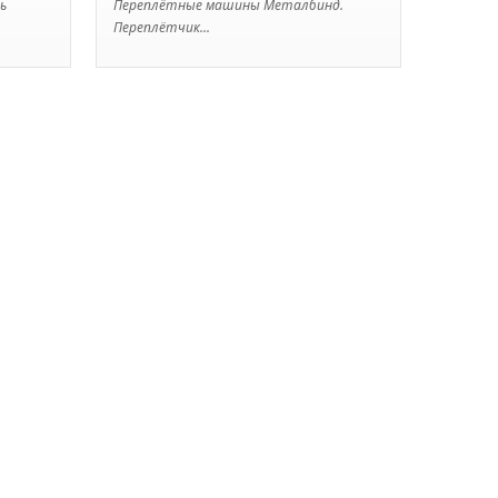
ь
Переплётные машины Металбинд.
Переплётчик...