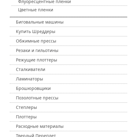
Флуоресцентные пленки
Цветные пленки
Биговальные машины
Купить Шреддеры
Обжимные прессы
Резаки и гильотины
Режущие плоттеры
Сталкиватели
Ламинаторы
Брошюровщики
Позолотные прессы
Степлеры
Плоттеры
Расходные материалы
Твердый Переплет