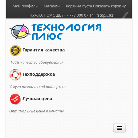
Мой профиль
Магазин
Корзина пуста
Показать корзину
НУЖНА ПОМОЩЬ? +7 777 000 07 14
techpluskz
Гарантия качества
100% качество оборудования
Техподдержка
Услуги технической поддержки
Лучшая цена
Оптимальные цены в Алматы