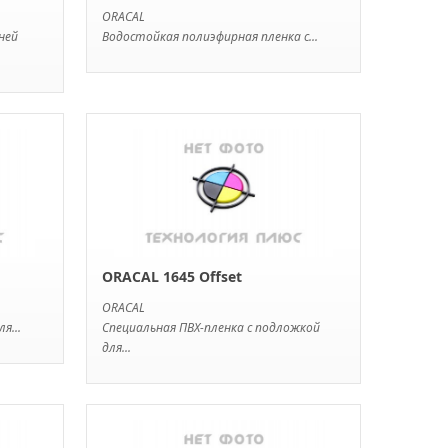
ORACAL
ней
Водостойкая полиэфирная пленка с...
ORACAL 1645 Offset
ORACAL
я...
Специальная ПВХ-пленка с подложкой
для...