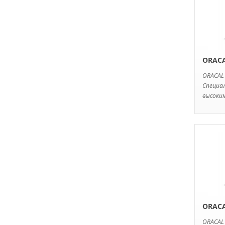
ORACA
ORACAL
Специал
высоким
ORACA
ORACAL