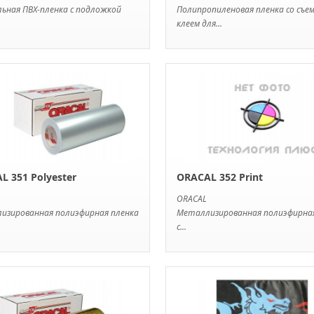
ьная ПВХ-пленка с подложкой
Полипропиленовая пленка со съе
клеем для...
L 351 Polyester
ORACAL 352 Print
ORACAL
изированная полиэфирная пленка
Металлизированная полиэфирна
с...