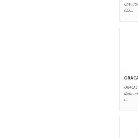
Специал
для...
ORACA
ORACAL
Металл
с...