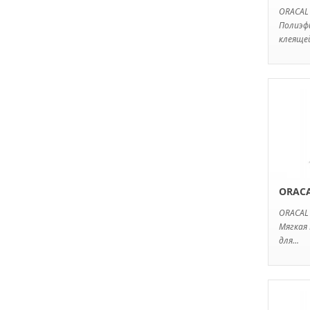
ORACAL
Полиэф
клеящей
ORACA
ORACAL
Мягкая 
для...