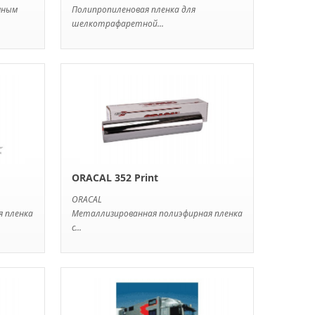
мным
Полипропиленовая пленка для
шелкотрафаретной...
ORACAL 352 Print
ORACAL
я пленка
Металлизированная полиэфирная пленка
с...