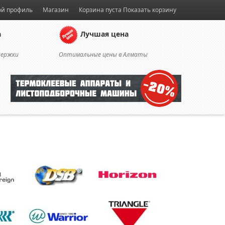
й профиль
Магазин
Корзина пуста
Показать корзину
а
Лучшая цена
держки
Оптимальные цены в Алматы