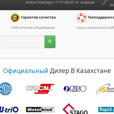
НУЖНА ПОМОЩЬ? +7 777 000 07 14
techpluskz
Мо
Гарантия качества
Техподдержк
100% качество оборудования
Услуги технической под
Официальный
Дилер В Казахстане