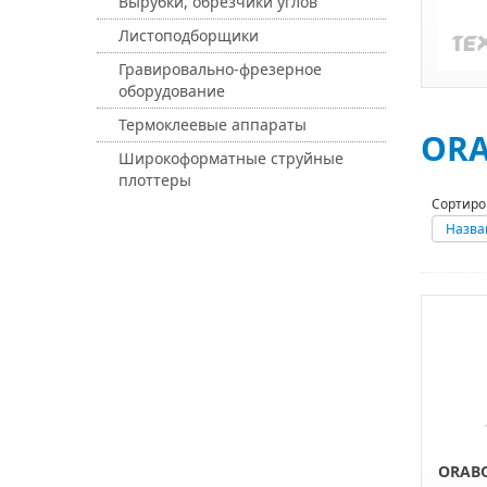
Вырубки, обрезчики углов
Листоподборщики
Гравировально-фрезерное
оборудование
Термоклеевые аппараты
ORA
Широкоформатные струйные
плоттеры
Сортиро
Назва
ORABO